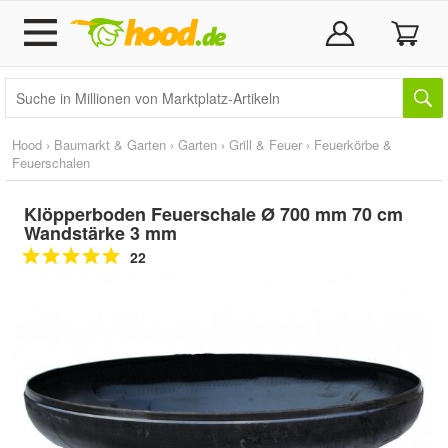
Hood
›
Baumarkt & Garten
›
Garten
›
Grill & Feuer
›
Feuerkörbe &
Feuerschalen
Klöpperboden Feuerschale Ø 700 mm 70 cm
Wandstärke 3 mm
22