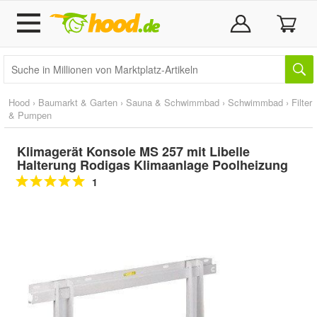
Hood
›
Baumarkt & Garten
›
Sauna & Schwimmbad
›
Schwimmbad
›
Filter
& Pumpen
Klimagerät Konsole MS 257 mit Libelle
Halterung Rodigas Klimaanlage Poolheizung
1