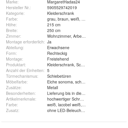
Marke:
MargaretHadas24
Hersteller Nr.:
5905529742019
Kategorie
:
Kleiderschrank
Farbe
:
grau, braun, weiß, schwarz,
Höhe
:
215 cm
Breite
:
250 cm
Zimmer
:
Wohnzimmer, Arbeitszimmer, Schlafzimmer, 
Montage erforderlich
:
Ja
Abteilung
:
Erwachsene
Form
:
Rechteckig
Montage
:
Freistehend
Produktart
:
Kleiderschrank, Schiebetürenschrank,
Anzahl der Einheiten
:
5
Türmechanismus
:
Schiebetüren
Möbelfarbe
:
Eiche sonoma, schwarz, weiß
Zusätze
:
Metall
Besonderheiten
:
Lieferung bis in die Wohnung
Artikelmerkmale
:
hochwertiger Schrank, Designer Schrank, l
Farbe
:
weiß, lacobel weiß, weiß, lacobel grau, schw
Zusatz
:
ohne LED-Beleuchtung und mit LED-B