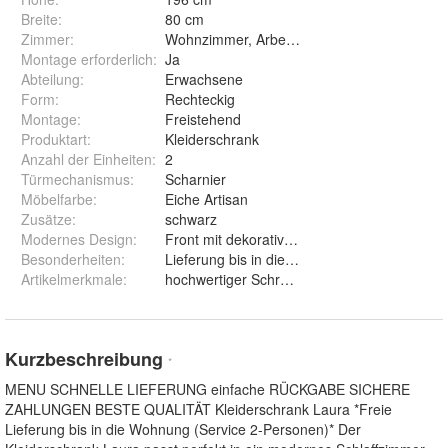
Breite
:
80 cm
Zimmer
:
Wohnzimmer, Arbeitszimmer
Montage erforderlich
:
Ja
Abteilung
:
Erwachsene
Form
:
Rechteckig
Montage
:
Freistehend
Produktart
:
Kleiderschrank
Anzahl der Einheiten
:
2
Türmechanismus
:
Scharnier
Möbelfarbe
:
Eiche Artisan
Zusätze
:
schwarz
Modernes Design
:
Front mit dekorativen Lamellen
Besonderheiten
:
Lieferung bis in die Wohnung
Artikelmerkmale
:
hochwertiger Schrank, Designer Schrank, l
Kurzbeschreibung
*
MENU SCHNELLE LIEFERUNG einfache RÜCKGABE SICHERE
ZAHLUNGEN BESTE QUALITÄT Kleiderschrank Laura *Freie
Lieferung bis in die Wohnung (Service 2-Personen)* Der