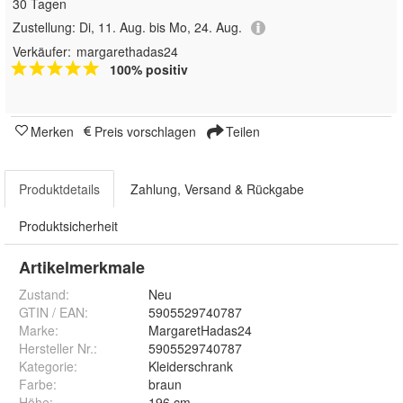
30 Tagen
Zustellung:
Di, 11. Aug. bis Mo, 24. Aug.
Verkäufer:
margarethadas24
100% positiv
Merken
Preis vorschlagen
Teilen
Produktdetails
Zahlung, Versand & Rückgabe
Produktsicherheit
Artikelmerkmale
Zustand:
Neu
GTIN / EAN:
5905529740787
Marke:
MargaretHadas24
Hersteller Nr.:
5905529740787
Kategorie
:
Kleiderschrank
Farbe
:
braun
Höhe
:
196 cm