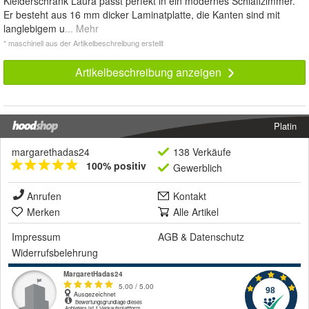
Kleiderschrank Laura passt perfekt in ein modernes Schlaffzimmer.
Er besteht aus 16 mm dicker Laminatplatte, die Kanten sind mit
langlebigem u
... Mehr
* maschinell aus der Artikelbeschreibung erstellt
Artikelbeschreibung anzeigen
Platin
margarethadas24
138 Verkäufe
100% positiv
Gewerblich
Anrufen
Kontakt
Merken
Alle Artikel
Impressum
AGB
&
Datenschutz
Widerrufsbelehrung