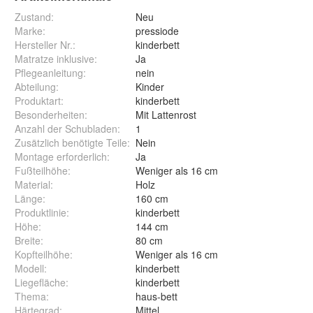
Zustand:
Neu
Marke:
pressiode
Hersteller Nr.:
kinderbett
Matratze inklusive
:
Ja
Pflegeanleitung
:
nein
Abteilung
:
Kinder
Produktart
:
kinderbett
Besonderheiten
:
Mit Lattenrost
Anzahl der Schubladen
:
1
Zusätzlich benötigte Teile
:
Nein
Montage erforderlich
:
Ja
Fußteilhöhe
:
Weniger als 16 cm
Material
:
Holz
Länge
:
160 cm
Produktlinie
:
kinderbett
Höhe
:
144 cm
Breite
:
80 cm
Kopfteilhöhe
:
Weniger als 16 cm
Modell
:
kinderbett
Liegefläche
:
kinderbett
Thema
:
haus-bett
Härtegrad
:
Mittel