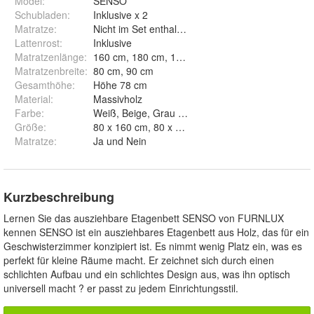
Model
:
SENSO
Schubladen
:
Inklusive x 2
Matratze
:
Nicht im Set enthalten
Lattenrost
:
Inklusive
Matratzenlänge
:
160 cm, 180 cm, 190 cm, 200 cm
Matratzenbreite
:
80 cm, 90 cm
Gesamthöhe
:
Höhe 78 cm
Material
:
Massivholz
Farbe
:
Weiß, Beige, Grau und Graphit
Größe
:
Matratze
:
Ja und Nein
Kurzbeschreibung
Lernen Sie das ausziehbare Etagenbett SENSO von FURNLUX
kennen SENSO ist ein ausziehbares Etagenbett aus Holz, das für ein
Geschwisterzimmer konzipiert ist. Es nimmt wenig Platz ein, was es
perfekt für kleine Räume macht. Er zeichnet sich durch einen
schlichten Aufbau und ein schlichtes Design aus, was ihn optisch
universell macht ? er passt zu jedem Einrichtungsstil.