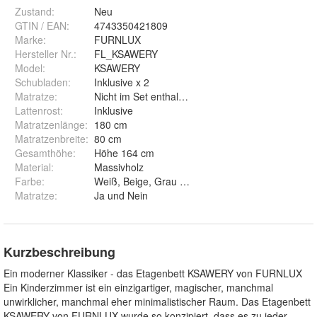
Zustand:
Neu
GTIN / EAN:
4743350421809
Marke:
FURNLUX
Hersteller Nr.:
FL_KSAWERY
Model
:
KSAWERY
Schubladen
:
Inklusive x 2
Matratze
:
Nicht im Set enthalten
Lattenrost
:
Inklusive
Matratzenlänge
:
180 cm
Matratzenbreite
:
80 cm
Gesamthöhe
:
Höhe 164 cm
Material
:
Massivholz
Farbe
:
Weiß, Beige, Grau und Graphit
Matratze
:
Ja und Nein
Kurzbeschreibung
Ein moderner Klassiker - das Etagenbett KSAWERY von FURNLUX
Ein Kinderzimmer ist ein einzigartiger, magischer, manchmal
unwirklicher, manchmal eher minimalistischer Raum. Das Etagenbett
KSAWERY von FURNLUX wurde so konzipiert, dass es zu jeder