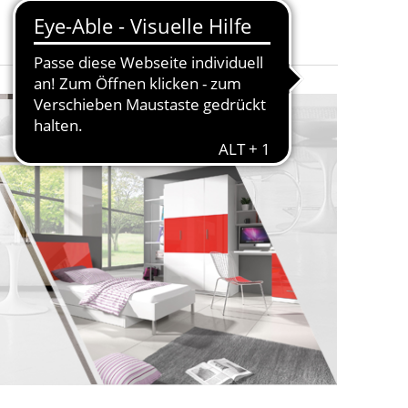
r Visco
nd weitere.