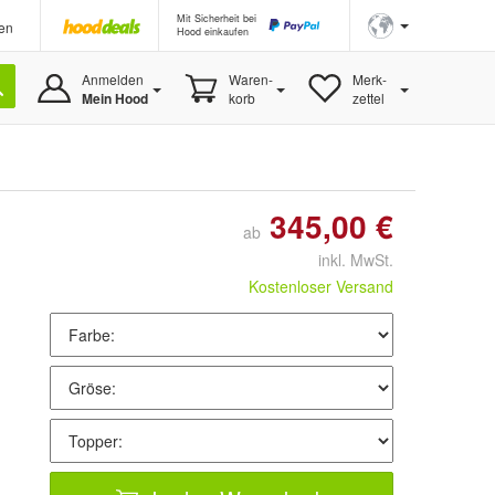
Mit Sicherheit bei
en
Hood einkaufen
Anmelden
Waren-
Merk-
Mein Hood
korb
zettel
345,00 €
ab
inkl. MwSt.
Kostenloser Versand