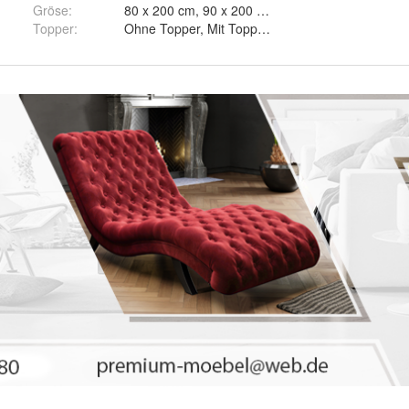
Gröse
:
80 x 200 cm, 90 x 200 cm und 100 x 200 cm
puccino - Itaka 48, Beige - Itaka 46, Rosa - Itaka 38, Braun - Itaka 20
Topper
:
Ohne Topper, Mit Topper T25 und Mit Toppe
u