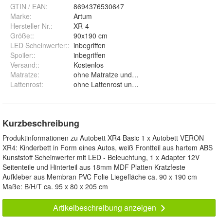
GTIN / EAN:
8694376530647
Marke:
Artum
Hersteller Nr.:
XR-4
Größe:
:
90x190 cm
LED Scheinwerfer:
:
inbegriffen
Spoiler:
:
inbegriffen
Versand:
:
Kostenlos
Matratze
:
ohne Matratze und Comfort Matratze
Lattenrost
:
ohne Lattenrost und Lattenrost Siesta
Kurzbeschreibung
Produktinformationen zu Autobett XR4 Basic 1 x Autobett VERON
XR4: Kinderbett in Form eines Autos, weiß Frontteil aus hartem ABS
Kunststoff Scheinwerfer mit LED - Beleuchtung, 1 x Adapter 12V
Seitenteile und Hinterteil aus 18mm MDF Platten Kratzfeste
Aufkleber aus Membran PVC Folie Liegefläche ca. 90 x 190 cm
Maße: B/H/T ca. 95 x 80 x 205 cm
Artikelbeschreibung anzeigen