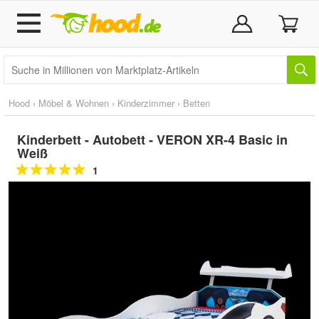
Hood
›
Möbel & Wohnen
›
Kinderzimmer
›
Betten
Kinderbett - Autobett - VERON XR-4 Basic in
Weiß
1