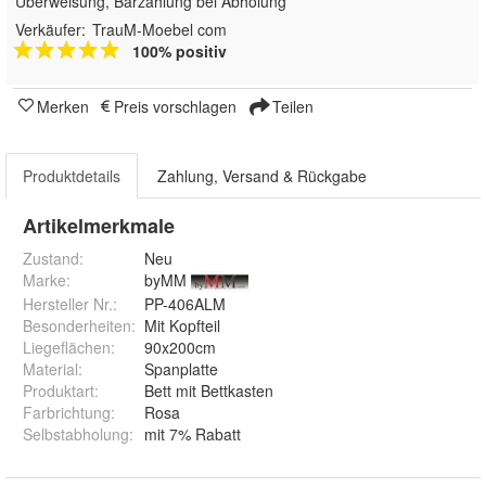
Überweisung, Barzahlung bei Abholung
Verkäufer:
TrauM-Moebel com
100% positiv
Merken
Preis vorschlagen
Teilen
Produktdetails
Zahlung, Versand & Rückgabe
Artikelmerkmale
Zustand:
Neu
Marke:
byMM
Hersteller Nr.:
PP-406ALM
Besonderheiten
:
Mit Kopfteil
Liegeflächen
:
90x200cm
Material
:
Spanplatte
Produktart
:
Bett mit Bettkasten
Farbrichtung
:
Rosa
Selbstabholung
:
mit 7% Rabatt