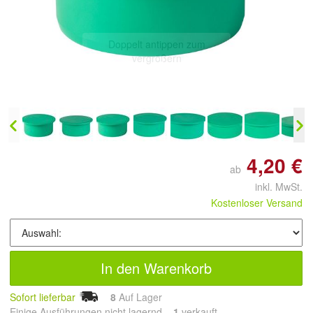
Doppelt antippen zum
vergrößern
4,20 €
ab
inkl. MwSt.
Kostenloser Versand
In den Warenkorb
Sofort lieferbar
8
Auf Lager
Einige Ausführungen nicht lagernd.
1
 verkauft