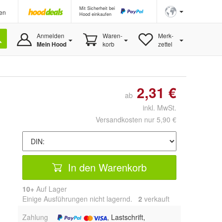
Mit Sicherheit bei
en
Hood einkaufen
Anmelden
Waren-
Merk-
Mein Hood
korb
zettel
2,31 €
ab
inkl. MwSt.
Versandkosten nur 5,90 €
In den Warenkorb
10+
Auf Lager
Einige Ausführungen nicht lagernd.
2
 verkauft
Zahlung
, Lastschrift,