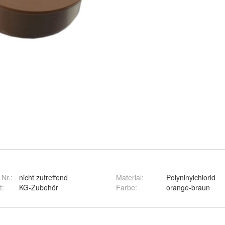
 Nr.:
nicht zutreffend
Material
:
Polyninylchlorid
t
:
KG-Zubehör
Farbe
:
orange-braun