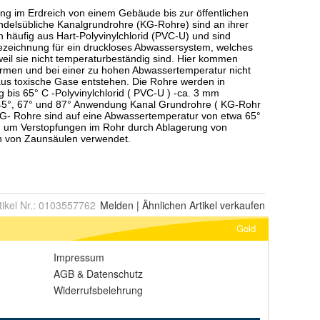
tikel Nr.:
0103557762
Melden
|
Ähnlichen
Artikel verkaufen
Gold
Impressum
AGB
&
Datenschutz
Widerrufsbelehrung