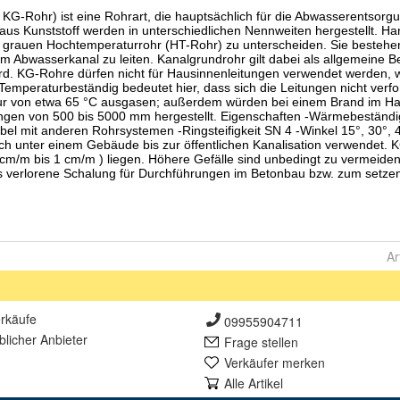
Ar
rkäufe
09955904711
lich
er Anbieter
Frage stellen
Verkäufer merken
Alle Artikel