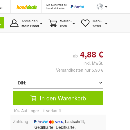
Mit Sicherheit bei
en
Hood einkaufen
Anmelden
Waren-
Merk-
Mein Hood
korb
zettel
4,88 €
ab
inkl. MwSt.
Versandkosten nur 5,90 €
In den Warenkorb
10+
Auf Lager
1
 verkauft
Zahlung
, Lastschrift,
Kreditkarte, Debitkarte,