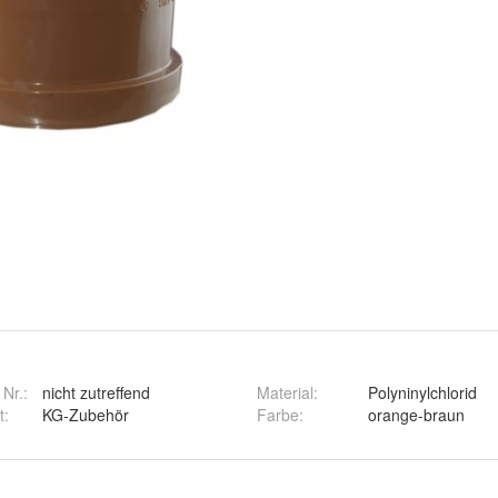
 Nr.:
nicht zutreffend
Material
:
Polyninylchlorid
t
:
KG-Zubehör
Farbe
:
orange-braun