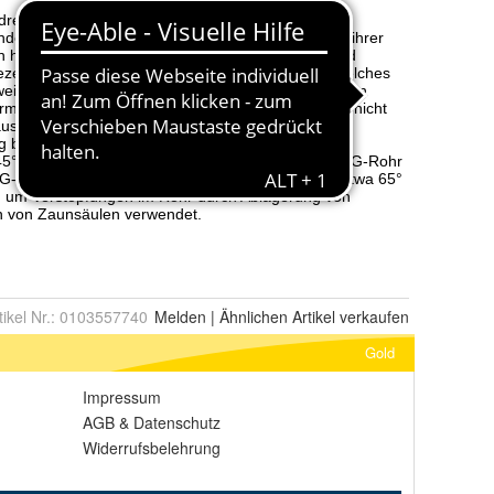
tikel Nr.:
0103557740
Melden
|
Ähnlichen
Artikel verkaufen
Gold
Impressum
AGB
&
Datenschutz
Widerrufsbelehrung