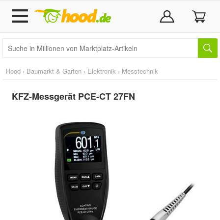
Hood
›
Baumarkt & Garten
›
Elektronik
›
Messtechnik
KFZ-Messgerät PCE-CT 27FN