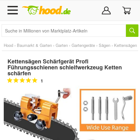
Hood
›
Baumarkt & Garten
›
Garten
›
Gartengeräte
›
Sägen
›
Kettensägen
Kettensägen Schärfgerät Profi
Führungsschienen schleifwerkzeug Ketten
schärfen
1