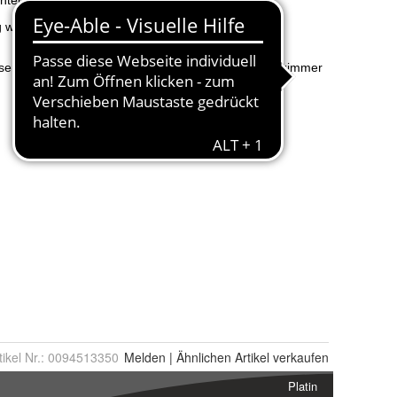
tikel Nr.:
0094513350
Melden
|
Ähnlichen
Artikel verkaufen
Platin