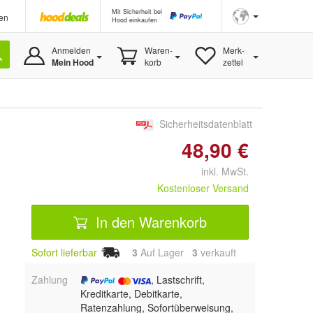
Mit Sicherheit bei
en
Hood einkaufen
Anmelden
Waren-
Merk-
Mein Hood
korb
zettel
Sicherheitsdatenblatt
48,90 €
inkl. MwSt.
Kostenloser Versand
In den Warenkorb
Sofort lieferbar
3
Auf Lager
3
 verkauft
Zahlung
, Lastschrift,
Kreditkarte, Debitkarte,
Ratenzahlung, Sofortüberweisung,