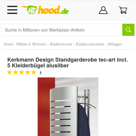
Hood
›
Möbel & Wohnen
›
Badezimmer
›
Badaccessoires
›
Ablagen
Kerkmann Design Standgarderobe tec-art incl.
5 Kleiderbügel alusilber
1