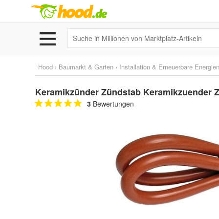
Hood
›
Baumarkt & Garten
›
Installation & Erneuerbare Energie
Keramikzünder Zündstab Keramikzuender 
3
Bewertungen