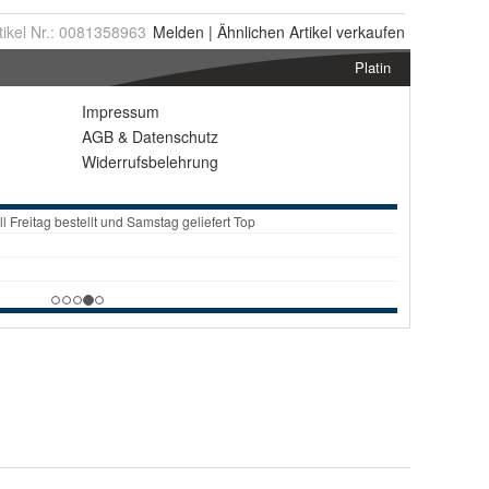
tikel Nr.:
0081358963
Melden
|
Ähnlichen
Artikel verkaufen
Platin
Impressum
AGB
&
Datenschutz
Widerrufsbelehrung