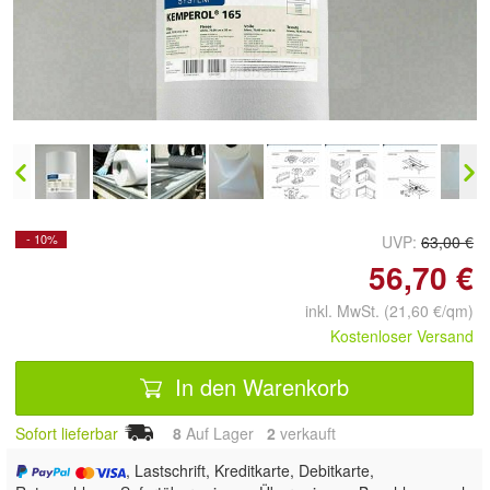
Doppelt antippen zum
vergrößern
- 10%
UVP:
63,00 €
56,70 €
inkl. MwSt. (21,60 €/qm)
Kostenloser Versand
In den Warenkorb
Sofort lieferbar
8
Auf Lager
2
 verkauft
, Lastschrift, Kreditkarte, Debitkarte,