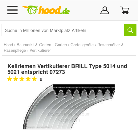
Hood
›
Baumarkt & Garten
›
Garten
›
Gartengeräte
›
Rasenmäher &
Rasenpflege
›
Vertikutierer
Keilriemen Vertikutierer BRILL Type 5014 und
5021 entspricht 07273
5
Doppelt antippen zum
vergrößern