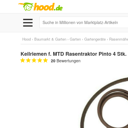
Hood
›
Baumarkt & Garten
›
Garten
›
Gartengeräte
›
Rasenmähe
Keilriemen f. MTD Rasentraktor Pinto 4 Stk
20
Bewertungen