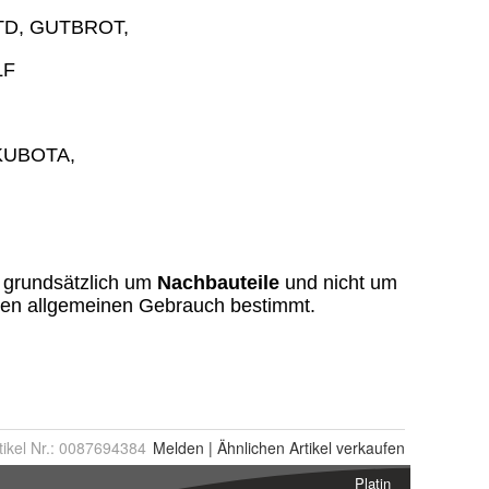
tikel Nr.:
0087694384
Melden
|
Ähnlichen
Artikel verkaufen
Platin