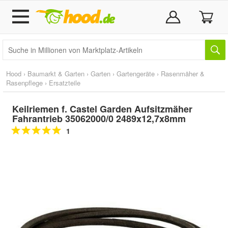
Hood
›
Baumarkt & Garten
›
Garten
›
Gartengeräte
›
Rasenmäher &
Rasenpflege
›
Ersatzteile
Keilriemen f. Castel Garden Aufsitzmäher
Fahrantrieb 35062000/0 2489x12,7x8mm
1