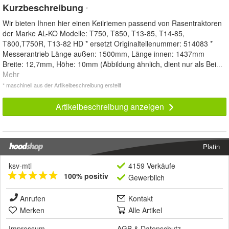
Kurzbeschreibung
*
Wir bieten Ihnen hier einen Keilriemen passend von Rasentraktoren
der Marke AL-KO Modelle: T750, T850, T13-85, T14-85,
T800,T750R, T13-82 HD * ersetzt Originalteilenummer: 514083 *
Messerantrieb Länge außen: 1500mm, Länge innen: 1437mm
Breite: 12,7mm, Höhe: 10mm (Abbildung ähnlich, dient nur als Bei
...
Mehr
* maschinell aus der Artikelbeschreibung erstellt
Artikelbeschreibung anzeigen
Platin
ksv-mtl
4159 Verkäufe
100% positiv
Gewerblich
Anrufen
Kontakt
Merken
Alle Artikel
Impressum
AGB
&
Datenschutz