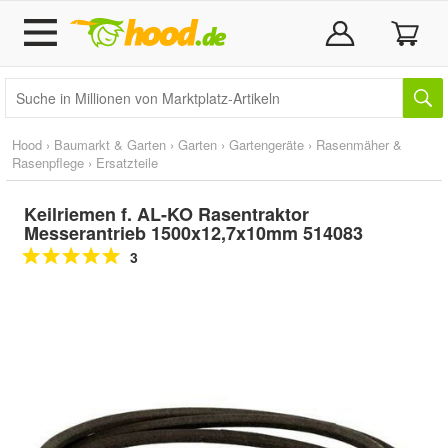
Hood
›
Baumarkt & Garten
›
Garten
›
Gartengeräte
›
Rasenmäher &
Rasenpflege
›
Ersatzteile
Keilriemen f. AL-KO Rasentraktor
Messerantrieb 1500x12,7x10mm 514083
3