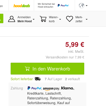
Mit Sicherheit bei
en
Hood einkaufen
Anmelden
Waren-
Merk-
Mein Hood
korb
zettel
5,99 €
inkl. MwSt.
Versandkosten nur 7,99 €
In den Warenkorb
Sofort lieferbar
7
Auf Lager
2
 verkauft
Zahlung
,
,
,
Kreditkarte, Lastschrift,
Ratenzahlung,
Ratenzahlung,
Sofortüberweisung,
Kauf auf