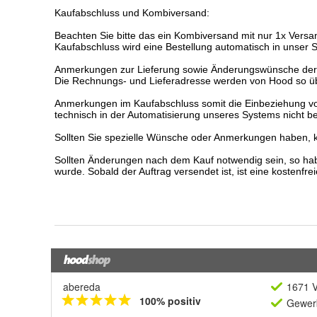
abereda
1671 V
100% positiv
Gewerb