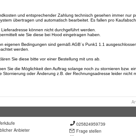
Ar
erkäufe
025824959739
lich
er Anbieter
Frage stellen