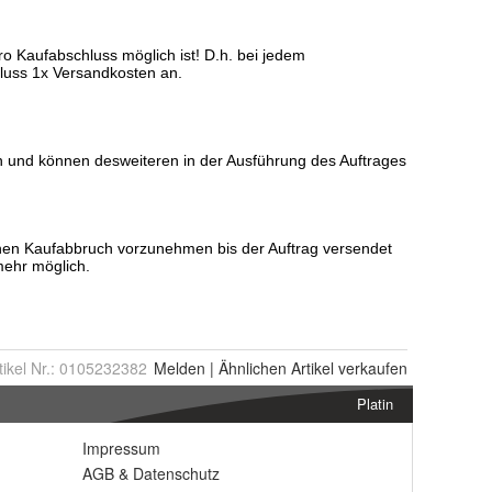
tikel Nr.:
0105232382
Melden
|
Ähnlichen
Artikel verkaufen
Platin
Impressum
AGB
&
Datenschutz