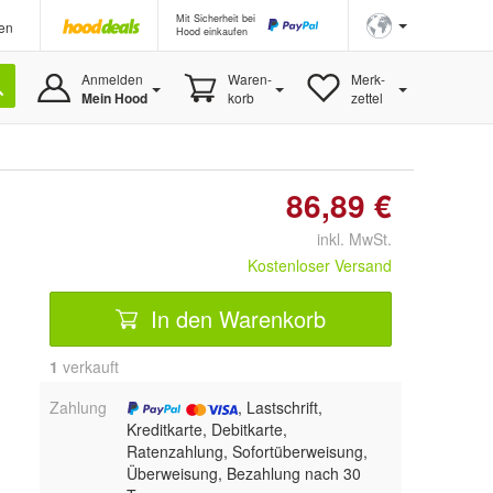
Mit Sicherheit bei
en
Hood einkaufen
Anmelden
Waren-
Merk-
Mein Hood
korb
zettel
86,89 €
inkl. MwSt.
Kostenloser Versand
In den Warenkorb
1
 verkauft
Zahlung
, Lastschrift,
Kreditkarte, Debitkarte,
Ratenzahlung, Sofortüberweisung,
Überweisung, Bezahlung nach 30