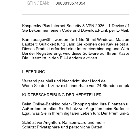
GTIN / EAN:
0683813574854