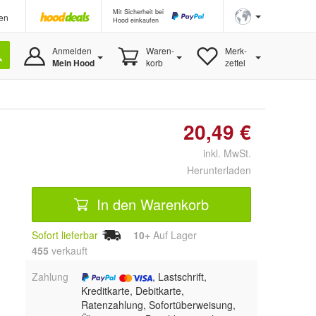
Mit Sicherheit bei
en
Hood einkaufen
Anmelden
Waren-
Merk-
Mein Hood
korb
zettel
20,49 €
inkl. MwSt.
Herunterladen
In den Warenkorb
Sofort lieferbar
10+
Auf Lager
455
 verkauft
Zahlung
, Lastschrift,
Kreditkarte, Debitkarte,
Ratenzahlung, Sofortüberweisung,