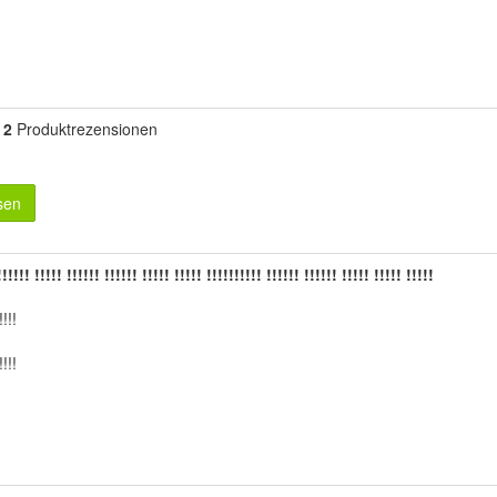
2
Produktrezensionen
sen
!!! !!!!! !!!!!! !!!!!! !!!!! !!!!! !!!!!!!!!! !!!!!! !!!!!! !!!!! !!!!! !!!!!
!!!!
!!!!