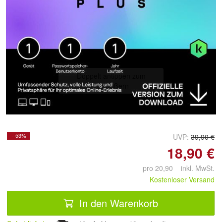
Doppelt antippen zum
vergrößern
- 53%
UVP:
39,90 €
18,90 €
pro 20,90 inkl. MwSt.
Kostenloser Versand
In den Warenkorb