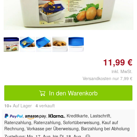
Doppelt antippen zum
vergrößern
11,99 €
inkl. MwSt.
Versandkosten nur 7,99 €
In den Warenkorb
10+
Auf Lager
4
 verkauft
,
,
, Kreditkarte, Lastschrift,
Ratenzahlung,
Ratenzahlung, Sofortüberweisung,
Kauf auf
Rechnung, Vorkasse per Überweisung, Barzahlung bei Abholung
Zustellung:
Mo, 17. Aug. bis Di, 18. Aug.