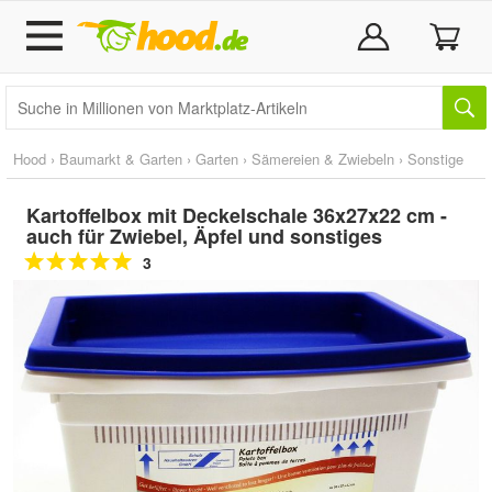
Hood
›
Baumarkt & Garten
›
Garten
›
Sämereien & Zwiebeln
›
Sonstige
Kartoffelbox mit Deckelschale 36x27x22 cm -
auch für Zwiebel, Äpfel und sonstiges
3