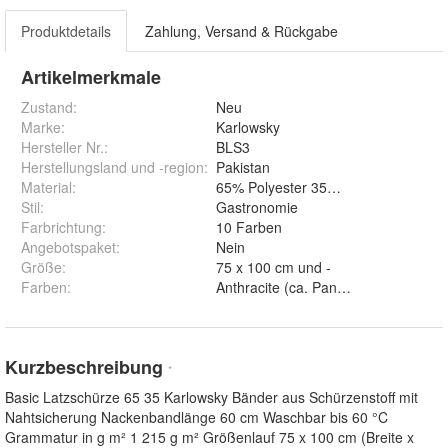
Produktdetails
Zahlung, Versand & Rückgabe
Artikelmerkmale
Zustand:
Neu
Marke:
Karlowsky
Hersteller Nr.:
BLS3
Herstellungsland und -region
:
Pakistan
Material
:
65% Polyester 35% Baumwolle
Stil
:
Gastronomie
Farbrichtung
:
10 Farben
Angebotspaket
:
Nein
Größe
:
75 x 100 cm und -
Farben
:
Anthracite (ca. Pantone 432C), Blac
Kurzbeschreibung
*
Basic Latzschürze 65 35 Karlowsky Bänder aus Schürzenstoff mit
Nahtsicherung Nackenbandlänge 60 cm Waschbar bis 60 °C
Grammatur in g m² 1 215 g m² Größenlauf 75 x 100 cm (Breite x