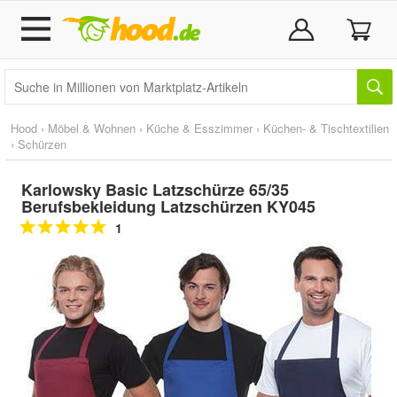
Hood
›
Möbel & Wohnen
›
Küche & Esszimmer
›
Küchen- & Tischtextilien
›
Schürzen
Karlowsky Basic Latzschürze 65/35
Berufsbekleidung Latzschürzen KY045
1