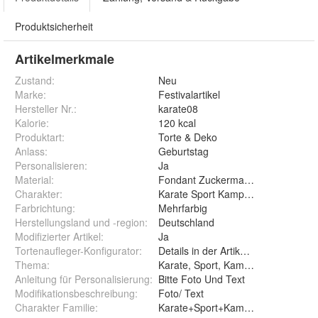
Produktsicherheit
Artikelmerkmale
Zustand:
Neu
Marke:
Festivalartikel
Hersteller Nr.:
karate08
Kalorie
:
120 kcal
Produktart
:
Torte & Deko
Anlass
:
Geburtstag
Personalisieren
:
Ja
Material
:
Fondant Zuckermasse Oblate Zuck
Charakter
:
Karate Sport Kampfsport Wettkämp
Farbrichtung
:
Mehrfarbig
Herstellungsland und -region
:
Deutschland
Modifizierter Artikel
:
Ja
Tortenaufleger-Konfigurator
:
Details in der Artikelbeschreibung
Thema
:
Karate, Sport, Kampfsport, Wettkä
Anleitung für Personalisierung
:
Bitte Foto Und Text
Modifikationsbeschreibung
:
Foto/ Text
Charakter Familie
:
Karate+Sport+Kampfsport+Wettkä