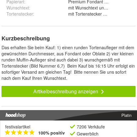
Papierart
:
Wunschtext
:
mit Wunschtext und ohne Wunsc
Tortenstecker
:
mit Tortenstecker und ohne
Kurzbeschreibung
Das erhalten Sie beim Kauf: 1) einen runden Tortenaufleger mit dem
gewünschten Durchmesser, aus Fondant oder Oblate 2) vier kleinen
runden Muffin-Aufleger sind auch dabei 3) wunschgemäß mit
Tortenstecker (Bild Nummer 6,7) Beim Kauf bis 16:15 Uhr erfolgt ein
sofortiger Versand am gleichen Tag! Bitte nennen Sie uns sofort
nach dem Kauf Ihren Wunschtext.
Artikelbeschreibung anzeigen
Platin
festivalartikel
7206 Verkäufe
100% positiv
Gewerblich