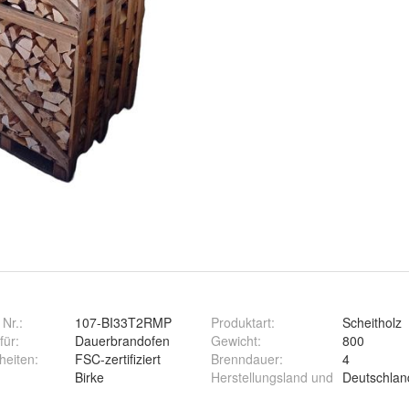
 Nr.:
107-BI33T2RMP
Produktart
:
Scheitholz
für
:
Dauerbrandofen
Gewicht
:
800
heiten
:
FSC-zertifiziert
Brenndauer
:
4
Birke
Herstellungsland und
Deutschlan