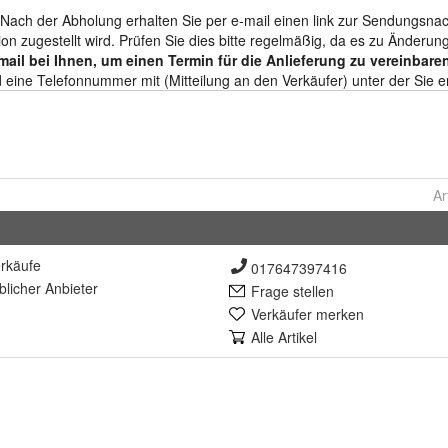
Ar
rkäufe
017647397416
lich
er Anbieter
Frage stellen
Verkäufer merken
Alle Artikel