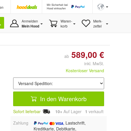
Mit Sicherheit bei
en
Hood einkaufen
Anmelden
Waren-
Merk-
Mein Hood
korb
zettel
589,00 €
ab
inkl. MwSt.
Kostenloser Versand
In den Warenkorb
Sofort lieferbar
10+
Auf Lager
1
 verkauft
Zahlung
, Lastschrift,
Kreditkarte, Debitkarte,