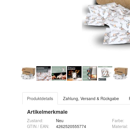
Produktdetails
Zahlung, Versand & Rückgabe
Artikelmerkmale
Zustand:
Neu
Farbe
:
GTIN / EAN:
4262520555774
Material
: