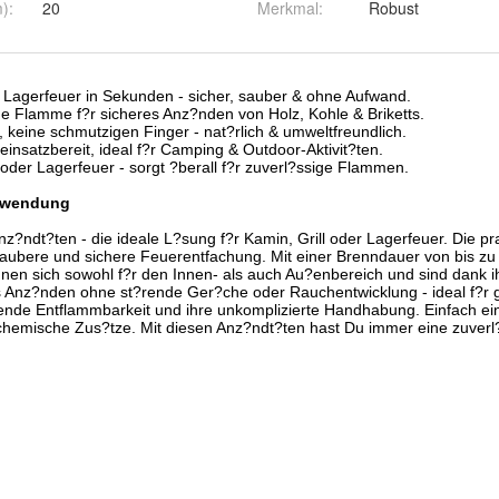
m)
:
20
Merkmal
:
Robust