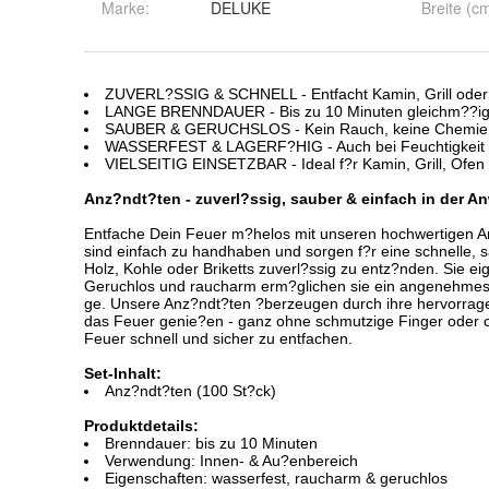
Marke:
DELUKE
Breite (c