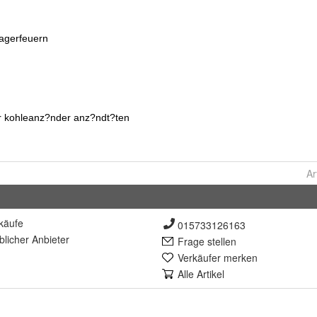
Ar
käufe
015733126163
lich
er Anbieter
Frage stellen
Verkäufer merken
Alle Artikel