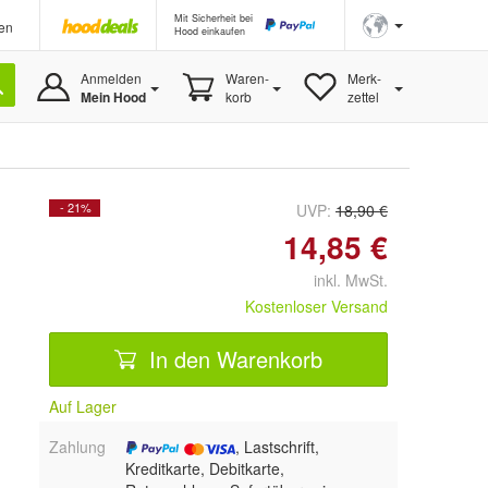
Mit Sicherheit bei
en
Hood einkaufen
Anmelden
Waren-
Merk-
Mein Hood
korb
zettel
- 21%
UVP:
18,90 €
14,85 €
inkl. MwSt.
Kostenloser Versand
In den Warenkorb
Auf Lager
Zahlung
, Lastschrift,
Kreditkarte, Debitkarte,