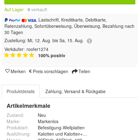
Auf Lager
9
 verkauft
, Lastschrift, Kreditkarte, Debitkarte,
Ratenzahlung, Sofortüberweisung, Überweisung, Bezahlung nach
30 Tagen
Zustellung:
Mi, 12. Aug. bis Sa, 15. Aug.
Verkäufer:
roofer1274
100% positiv
Merken
Preis vorschlagen
Teilen
Produktdetails
Zahlung, Versand & Rückgabe
Artikelmerkmale
Zustand:
Neu
Marke:
Markenlos
Produktart
:
Befestigung-Wellplatten
Ausführung
:
Kalotten und Kalotten+Schrauben
Menge
:
20Stück, 50Stück, 100Stück, 200Stück und 5