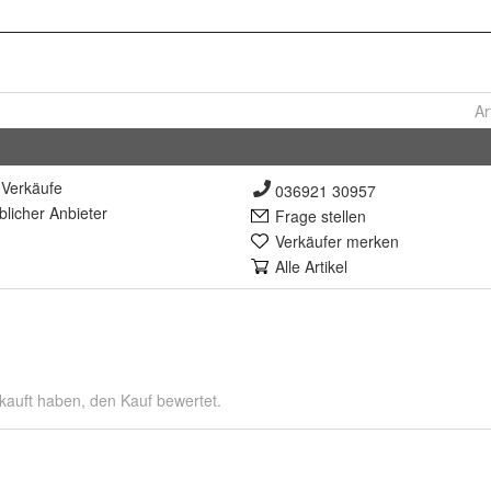
Ar
Verkäufe
036921 30957
lich
er Anbieter
Frage stellen
Verkäufer merken
Alle Artikel
kauft haben, den Kauf bewertet.