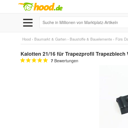
Hood
›
Baumarkt & Garten
›
Baustoffe & Bauelemente
›
Fürs D
Kalotten 21/16 für Trapezprofil Trapezblec
7
Bewertungen