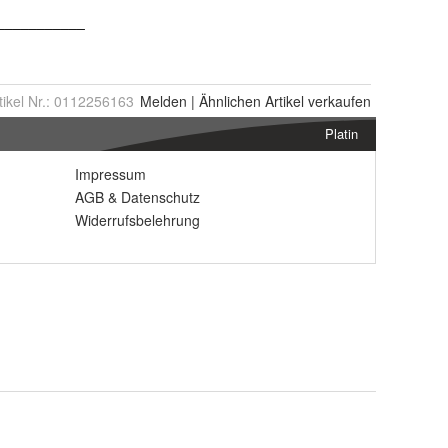
tikel Nr.:
0112256163
Melden
|
Ähnlichen
Artikel verkaufen
Platin
Impressum
AGB
&
Datenschutz
Widerrufsbelehrung