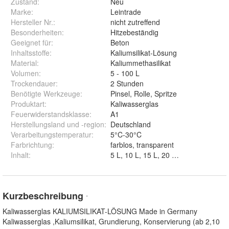
Zustand:
Neu
Marke:
Leintrade
Hersteller Nr.:
nicht zutreffend
Besonderheiten
:
Hitzebeständig
Geeignet für
:
Beton
Inhaltsstoffe
:
Kaliumsilikat-Lösung
Material
:
Kaliummethasilikat
Volumen
:
5 - 100 L
Trockendauer
:
2 Stunden
Benötigte Werkzeuge
:
Pinsel, Rolle, Spritze
Produktart
:
Kaliwasserglas
Feuerwiderstandsklasse
:
A1
Herstellungsland und -region
:
Deutschland
Verarbeitungstemperatur
:
5°C-30°C
Farbrichtung
:
farblos, transparent
Inhalt
:
Kurzbeschreibung
*
Kaliwasserglas KALIUMSILIKAT-LÖSUNG Made in Germany
Kaliwasserglas ,Kaliumsilikat, Grundierung, Konservierung (ab 2,10