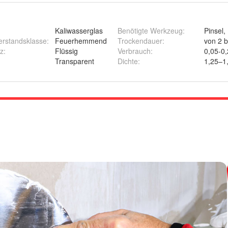
Kaliwasserglas
Benötigte Werkzeug
:
Pinsel,
erstandsklasse
:
Feuerhemmend
Trockendauer
:
von 2 b
nz
:
Flüssig
Verbrauch
:
0,05-0,
Transparent
Dichte
:
1,25–1