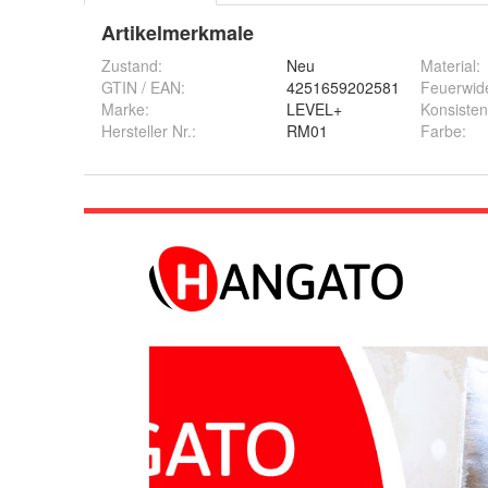
Artikelmerkmale
Zustand:
Neu
Material
:
GTIN / EAN:
4251659202581
Feuerwid
Marke:
LEVEL+
Konsiste
Hersteller Nr.:
RM01
Farbe
: