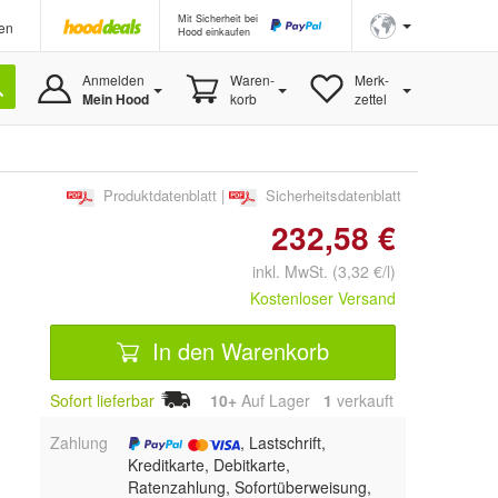
Mit Sicherheit bei
en
Hood einkaufen
Anmelden
Waren-
Merk-
Mein Hood
korb
zettel
Produktdatenblatt
|
Sicherheitsdatenblatt
232,58 €
inkl. MwSt. (3,32 €/l)
Kostenloser Versand
In den Warenkorb
Sofort lieferbar
10+
Auf Lager
1
 verkauft
Zahlung
, Lastschrift,
Kreditkarte, Debitkarte,
Ratenzahlung, Sofortüberweisung,