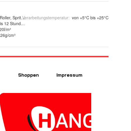
 Roller, Spritzgerät
Verarbeitungstemperatur
:
von +5°C bis +25°C
is 12 Stunden/pro Schicht
20l/m²
,26g/cm³