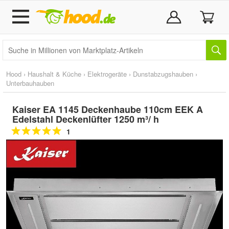
Hood
›
Haushalt & Küche
›
Elektrogeräte
›
Dunstabzugshauben
›
Unterbauhauben
Kaiser EA 1145 Deckenhaube 110cm EEK A
Edelstahl Deckenlüfter 1250 m³/ h
1