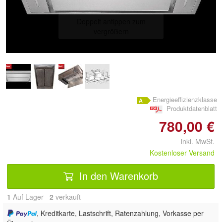
Doppelt antippen zum
vergrößern
Energieeffizienzklasse
Produktdatenblatt
780,00 €
inkl. MwSt.
Kostenloser Versand
In den Warenkorb
1
Auf Lager
2
 verkauft
, Kreditkarte, Lastschrift, Ratenzahlung, Vorkasse per