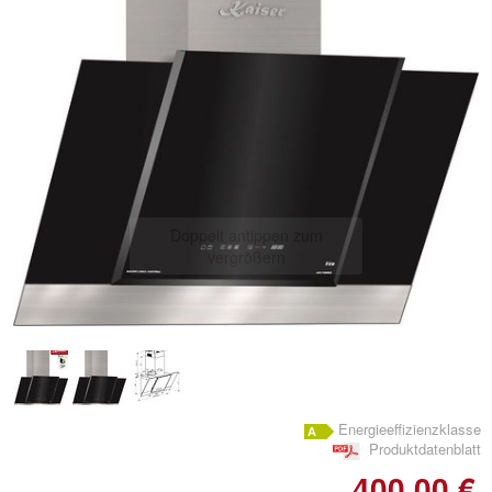
Doppelt antippen zum
vergrößern
Energieeffizienzklasse
Produktdatenblatt
400,00 €