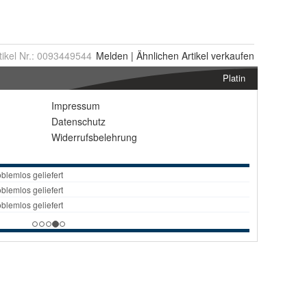
tikel Nr.:
0093449544
Melden
|
Ähnlichen
Artikel verkaufen
Platin
Impressum
Datenschutz
Widerrufsbelehrung