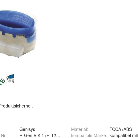
Produktsicherheit
Genisys
Material
:
TCCA+ABS
 Nr.:
R-Gen-V-K-1+H-12+314-6-Ya
kompatible Marke
:
kompatibel mi