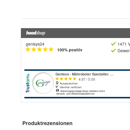
genisys24
1471 V
100% positiv
Gewerb
Produktrezensionen