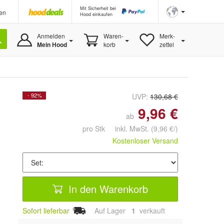
Mit Sicherheit bei
en
Hood einkaufen
Anmelden
Waren-
Merk-
Mein Hood
korb
zettel
- 92%
UVP:
130,68 €
9,96 €
ab
pro Stk inkl. MwSt.
(9,96 €/)
Kostenloser Versand
In den Warenkorb
Sofort lieferbar
Auf Lager
1
 verkauft