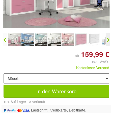
Doppelt antippen zum
vergrößern
159,99 €
ab
inkl. MwSt.
Kostenloser Versand
In den Warenkorb
10+
Auf Lager
3
 verkauft
, Lastschrift, Kreditkarte, Debitkarte,