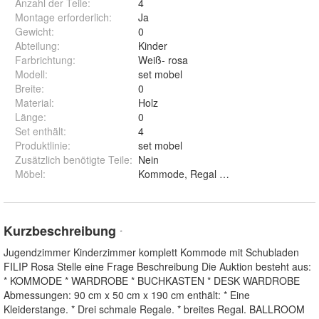
Anzahl der Teile
:
4
Montage erforderlich
:
Ja
Gewicht
:
0
Abteilung
:
Kinder
Farbrichtung
:
Weiß- rosa
Modell
:
set mobel
Breite
:
0
Material
:
Holz
Länge
:
0
Set enthält
:
4
Produktlinie
:
set mobel
Zusätzlich benötigte Teile
:
Nein
Möbel
:
Kurzbeschreibung
*
Jugendzimmer Kinderzimmer komplett Kommode mit Schubladen
FILIP Rosa Stelle eine Frage Beschreibung Die Auktion besteht aus:
* KOMMODE * WARDROBE * BUCHKASTEN * DESK WARDROBE
Abmessungen: 90 cm x 50 cm x 190 cm enthält: * Eine
Kleiderstange. * Drei schmale Regale. * breites Regal. BALLROOM