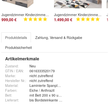
Jugendzimmer Kinderzimmer komplett Davis Set A 5-tlg. Schrank, Schreibtisch, Regale
Jugendzimmer Kinderzimmer komplett Davis Set C 6-tlg. Eckchrank, Schreibtisch, Regale
999,00 €
1.499,00 €
1
Produktdetails
Zahlung, Versand & Rückgabe
Produktsicherheit
Artikelmerkmale
Zustand:
Neu
GTIN / EAN:
0616333520179
Marke:
nicht zutreffend
Hersteller Nr.:
nicht zutreffend
Material
:
Laminierte Spanplatte 16mm mit ABS-Kannten
Farben
:
Eiche / Anthrazit
Bett
:
mit Bett 200 x 90 und mit Bett 200 x 120
Lieferart
:
bis Bordsteinkante und bis in die Wohnung