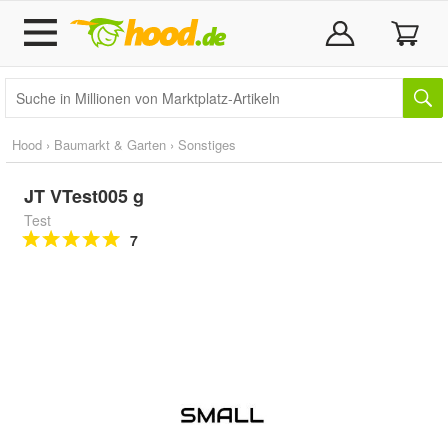
Hood
›
Baumarkt & Garten
›
Sonstiges
JT VTest005 g
Test
7