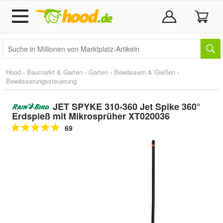
Hood
›
Baumarkt & Garten
›
Garten
›
Bewässern & Gießen
›
Bewässerungssteuerung
JET SPYKE 310-360 Jet Spike 360°
Erdspieß mit Mikrosprüher XT020036
69