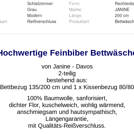
Schlafzimmer
Form
:
Rechtecki
Grau
Marke
:
JANINE
Modern
Länge
:
200 cm
reden
sart
:
Reißverschluss
Produktart
:
Bettwäsch