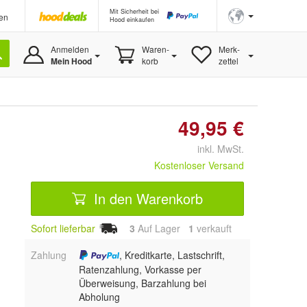
Mit Sicherheit bei
en
Hood einkaufen
Anmelden
Waren-
Merk-
Mein Hood
korb
zettel
49,95 €
inkl. MwSt.
Kostenloser Versand
In den Warenkorb
Sofort lieferbar
3
Auf Lager
1
 verkauft
Zahlung
, Kreditkarte, Lastschrift,
Ratenzahlung, Vorkasse per
Überweisung, Barzahlung bei
Abholung