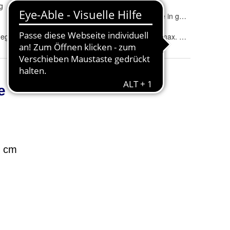
g
Wärmestufe
:
Winter
Gütesiegel &
Öko-Tex made in green
Kennzeichnungen
:
egarnitur
Pflegeanleitung
:
Buntwäsche, max. 60°C