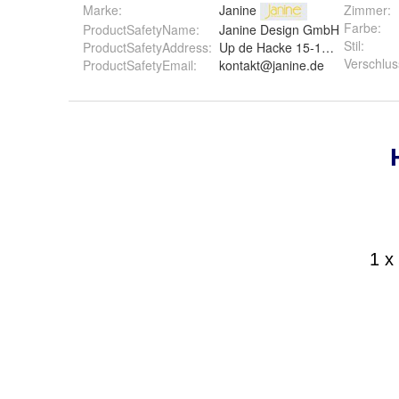
Marke:
Janine
Zimmer
:
Farbe
:
ProductSafetyName
:
Janine Design GmbH
Stil
:
ProductSafetyAddress
:
Up de Hacke 15-17, D-48691 V
Verschlus
ProductSafetyEmail
:
kontakt@janine.de