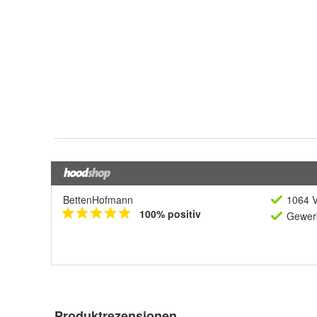
BettenHofmann
1064 V
100% positiv
Gewerb
Produktrezensionen