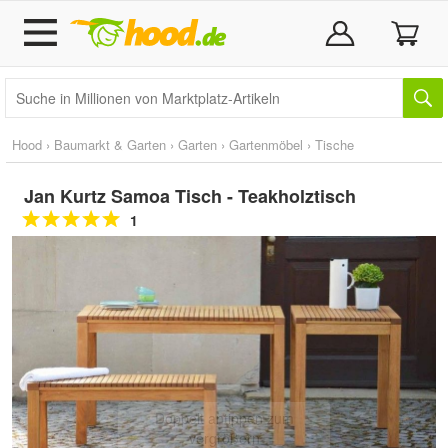
Hood
›
Baumarkt & Garten
›
Garten
›
Gartenmöbel
›
Tische
Jan Kurtz Samoa Tisch - Teakholztisch
1
Doppelt antippen zum
vergrößern