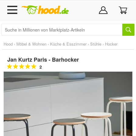
Hood
›
Möbel & Wohnen
›
Küche & Esszimmer
›
Stühle
›
Hocker
Jan Kurtz Paris - Barhocker
2