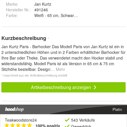
Marke:
Jan Kurtz
Hersteller Nr.:
491246
Farbe
:
W
Kurzbeschreibung
*
Jan Kurtz Paris - Barhocker Das Modell Paris von Jan Kurtz ist ein in
2 unterschiedlichen Höhen und in 2 Farben erhältlicher Barhocker für
Ihre Bar oder Theke. Das verwendetet macht den Hocker stabil und
widerstandsfähig. Modell Paris ist als Version in 65 cm & 75 cm
Sitzhöhe bestellbar. Design:
... Mehr
* maschinell aus der Artikelbeschreibung erstellt
Artikelbeschreibung anzeigen
Platin
Teakwoodstore24
543 Verkäufe
100% positiv
Gewerblich