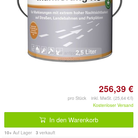
Doppelt antippen zum
vergrößern
256,39 €
pro Stück inkl. MwSt. (25,64 €/l)
Kostenloser Versand
In den Warenkorb
10+
Auf Lager
3
 verkauft