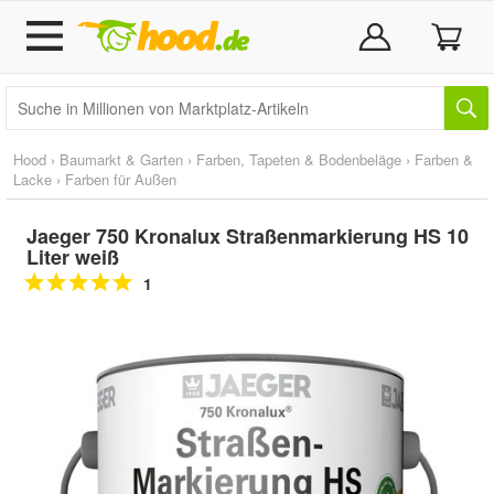
Hood
›
Baumarkt & Garten
›
Farben, Tapeten & Bodenbeläge
›
Farben &
Lacke
›
Farben für Außen
Jaeger 750 Kronalux Straßenmarkierung HS 10
Liter weiß
1