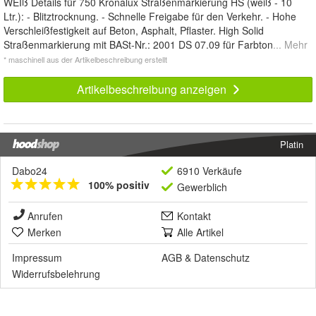
WEIß Details für 750 Kronalux Straßenmarkierung HS (weiß - 10
Ltr.): - Blitztrocknung. - Schnelle Freigabe für den Verkehr. - Hohe
Verschleißfestigkeit auf Beton, Asphalt, Pflaster. High Solid
Straßenmarkierung mit BASt-Nr.: 2001 DS 07.09 für Farbton
... Mehr
* maschinell aus der Artikelbeschreibung erstellt
Artikelbeschreibung anzeigen
Platin
Dabo24
6910 Verkäufe
100% positiv
Gewerblich
Anrufen
Kontakt
Merken
Alle Artikel
Impressum
AGB
&
Datenschutz
Widerrufsbelehrung