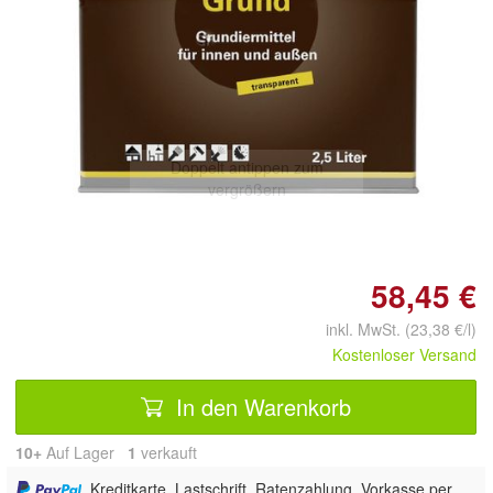
Doppelt antippen zum
vergrößern
58,45 €
inkl. MwSt. (23,38 €/l)
Kostenloser Versand
In den Warenkorb
10+
Auf Lager
1
 verkauft
, Kreditkarte, Lastschrift, Ratenzahlung, Vorkasse per