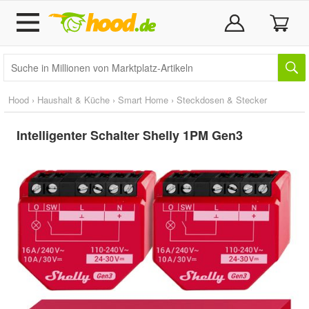
Hood
›
Haushalt & Küche
›
Smart Home
›
Steckdosen & Stecker
Intelligenter Schalter Shelly 1PM Gen3