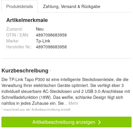
Produktdetails
Zahlung, Versand & Rückgabe
Artikelmerkmale
Zustand:
Neu
GTIN / EAN:
4897098683958
Marke:
Tp-Link
Hersteller Nr.:
4897098683958
Kurzbeschreibung
*
Die TP-Link Tapo P300 ist eine intelligente Steckdosenleiste, die die
Verwaltung Ihrer elektrischen Geräte optimiert. Sie verfégt éber 3
individuell steuerbare AC-Steckdosen und 2 USB 3.0-Anschlésse mit
Schnellladefunktion (18W). Das weiße, schlanke Design fégt sich
nahtlos in jedes Zuhause ein. Sie
... Mehr
* maschinell aus der Artikelbeschreibung erstellt
Artikelbeschreibung anzeigen